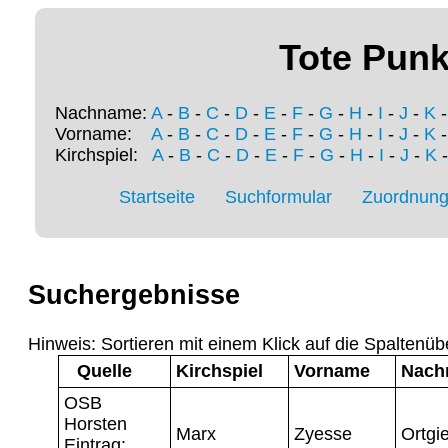
Tote Punk
Nachname:
A
-
B
-
C
-
D
-
E
-
F
-
G
-
H
-
I
-
J
-
K
Vorname:
A
-
B
-
C
-
D
-
E
-
F
-
G
-
H
-
I
-
J
-
K
Kirchspiel:
A
-
B
-
C
-
D
-
E
-
F
-
G
-
H
-
I
-
J
-
K
Startseite
Suchformular
Zuordnung 
Suchergebnisse
Hinweis: Sortieren mit einem Klick auf die Spaltenüb
Quelle
Kirchspiel
Vorname
Nach
OSB
Horsten
Marx
Zyesse
Ortgi
Eintrag: