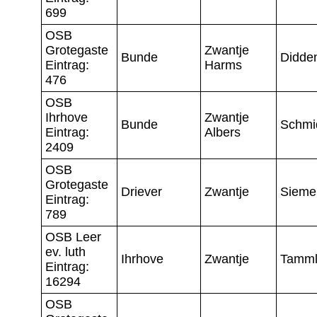
699
OSB
Grotegaste
Zwantje
Bunde
Didde
Eintrag:
Harms
476
OSB
Ihrhove
Zwantje
Bunde
Schmi
Eintrag:
Albers
2409
OSB
Grotegaste
Driever
Zwantje
Sieme
Eintrag:
789
OSB Leer
ev. luth
Ihrhove
Zwantje
Tamml
Eintrag:
16294
OSB