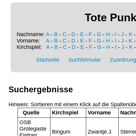
Tote Punk
Nachname:
A
-
B
-
C
-
D
-
E
-
F
-
G
-
H
-
I
-
J
-
K
Vorname:
A
-
B
-
C
-
D
-
E
-
F
-
G
-
H
-
I
-
J
-
K
Kirchspiel:
A
-
B
-
C
-
D
-
E
-
F
-
G
-
H
-
I
-
J
-
K
Startseite
Suchformular
Zuordnung 
Suchergebnisse
Hinweis: Sortieren mit einem Klick auf die Spaltenüb
Quelle
Kirchspiel
Vorname
Nach
OSB
Grotegaste
Bingum
Zwantje J.
Sterre
Eintrag: