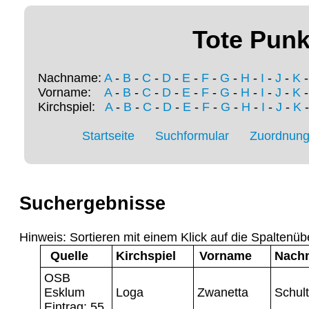
Tote Punk
Nachname:
A
-
B
-
C
-
D
-
E
-
F
-
G
-
H
-
I
-
J
-
K
Vorname:
A
-
B
-
C
-
D
-
E
-
F
-
G
-
H
-
I
-
J
-
K
Kirchspiel:
A
-
B
-
C
-
D
-
E
-
F
-
G
-
H
-
I
-
J
-
K
Startseite
Suchformular
Zuordnung 
Suchergebnisse
Hinweis: Sortieren mit einem Klick auf die Spaltenüb
Quelle
Kirchspiel
Vorname
Nach
OSB
Esklum
Loga
Zwanetta
Schul
Eintrag: 55