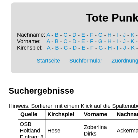
Tote Punk
Nachname:
A
-
B
-
C
-
D
-
E
-
F
-
G
-
H
-
I
-
J
-
K
Vorname:
A
-
B
-
C
-
D
-
E
-
F
-
G
-
H
-
I
-
J
-
K
Kirchspiel:
A
-
B
-
C
-
D
-
E
-
F
-
G
-
H
-
I
-
J
-
K
Startseite
Suchformular
Zuordnung 
Suchergebnisse
Hinweis: Sortieren mit einem Klick auf die Spaltenüb
Quelle
Kirchspiel
Vorname
Nachna
OSB
Zoberlina
Holtland
Hesel
Ackerm
Dirks
Eintrag: 8