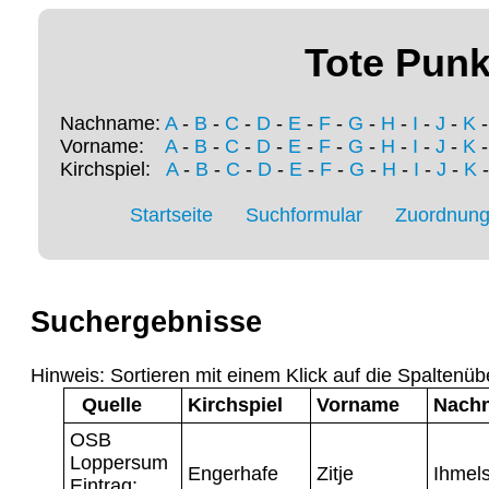
Tote Punk
Nachname:
A
-
B
-
C
-
D
-
E
-
F
-
G
-
H
-
I
-
J
-
K
Vorname:
A
-
B
-
C
-
D
-
E
-
F
-
G
-
H
-
I
-
J
-
K
Kirchspiel:
A
-
B
-
C
-
D
-
E
-
F
-
G
-
H
-
I
-
J
-
K
Startseite
Suchformular
Zuordnung 
Suchergebnisse
Hinweis: Sortieren mit einem Klick auf die Spaltenüb
Quelle
Kirchspiel
Vorname
Nach
OSB
Loppersum
Engerhafe
Zitje
Ihmel
Eintrag: