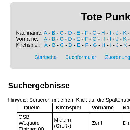
Tote Punk
Nachname:
A
-
B
-
C
-
D
-
E
-
F
-
G
-
H
-
I
-
J
-
K
Vorname:
A
-
B
-
C
-
D
-
E
-
F
-
G
-
H
-
I
-
J
-
K
Kirchspiel:
A
-
B
-
C
-
D
-
E
-
F
-
G
-
H
-
I
-
J
-
K
Startseite
Suchformular
Zuordnung 
Suchergebnisse
Hinweis: Sortieren mit einem Klick auf die Spaltenüb
Quelle
Kirchspiel
Vorname
Na
OSB
Midlum
Woquard
Zent
Dir
(Groß-)
Eintrag: 88