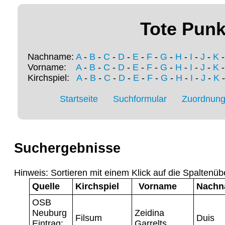
Tote Punk
Nachname:
A
-
B
-
C
-
D
-
E
-
F
-
G
-
H
-
I
-
J
-
K
Vorname:
A
-
B
-
C
-
D
-
E
-
F
-
G
-
H
-
I
-
J
-
K
Kirchspiel:
A
-
B
-
C
-
D
-
E
-
F
-
G
-
H
-
I
-
J
-
K
Startseite
Suchformular
Zuordnung 
Suchergebnisse
Hinweis: Sortieren mit einem Klick auf die Spaltenüb
Quelle
Kirchspiel
Vorname
Nachn
OSB
Neuburg
Zeidina
Filsum
Duis
Eintrag:
Garrelts