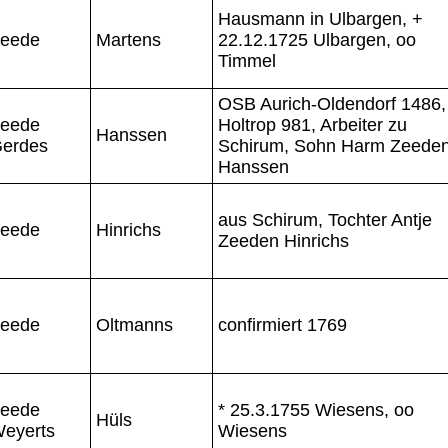
Hausmann in Ulbargen, +
eede
Martens
22.12.1725 Ulbargen, oo
Timmel
OSB Aurich-Oldendorf 1486,
eede
Holtrop 981, Arbeiter zu
Hanssen
erdes
Schirum, Sohn Harm Zeede
Hanssen
aus Schirum, Tochter Antje
eede
Hinrichs
Zeeden Hinrichs
eede
Oltmanns
confirmiert 1769
eede
* 25.3.1755 Wiesens, oo
Hüls
eyerts
Wiesens