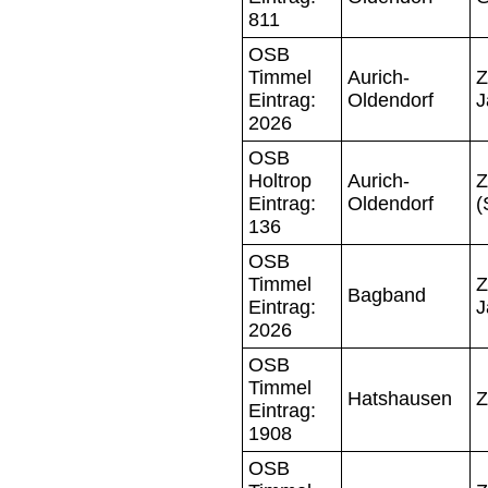
811
OSB
Timmel
Aurich-
Z
Eintrag:
Oldendorf
J
2026
OSB
Holtrop
Aurich-
Z
Eintrag:
Oldendorf
(
136
OSB
Timmel
Z
Bagband
Eintrag:
J
2026
OSB
Timmel
Hatshausen
Z
Eintrag:
1908
OSB