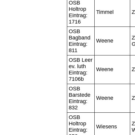
OSB
Holtrop
Timmel
Z
Eintrag:
1716
OSB
Bagband
Z
Weene
Eintrag:
G
811
OSB Leer
ev. luth
Weene
Z
Eintrag:
7106b
OSB
Barstede
Weene
Z
Eintrag:
832
OSB
Holtrop
Z
Wiesens
Eintrag:
W