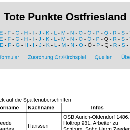
Tote Punkte Ostfriesland
E
-
F
-
G
-
H
-
I
-
J
-
K
-
L
-
M
-
N
-
O
-
Ö
-
P
-
Q
-
R
-
S
-
E
-
F
-
G
-
H
-
I
-
J
-
K
-
L
-
M
-
N
-
O
-
Ö
-
P
- Q -
R
-
S
-
E
-
F
-
G
-
H
-
I
-
J
-
K
-
L
-
M
-
N
-
O
- Ö -
P
- Q -
R
-
S
-
formular
Zuordnung Ort/Kirchspiel
Quellen
Übe
ck auf die Spaltenüberschriften
orname
Nachname
Infos
OSB Aurich-Oldendorf 1486,
eede
Holtrop 981, Arbeiter zu
Hanssen
erdes
Schirum, Sohn Harm Zeede