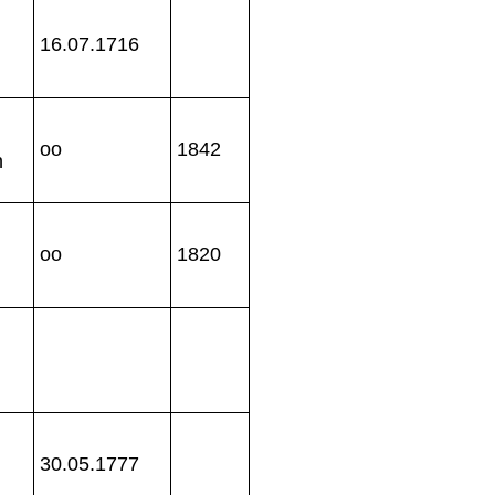
16.07.1716
oo
1842
n
oo
1820
30.05.1777