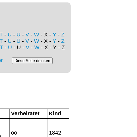
T
-
U
-
Ü
-
V
-
W
- X -
Y
-
Z
T
-
U
-
Ü
-
V
-
W
- X -
Y
-
Z
T
-
U
- Ü -
V
-
W
- X - Y - Z
r
Verheiratet
Kind
oo
1842
n