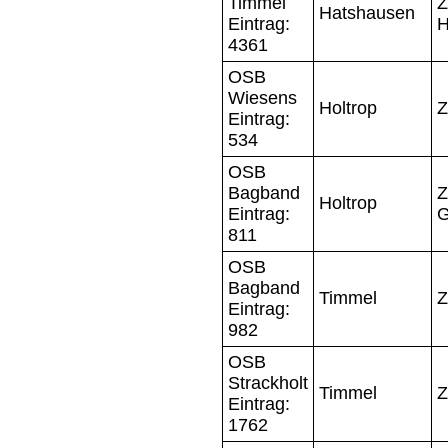
Timmel
Z
Hatshausen
Eintrag:
H
4361
OSB
Wiesens
Holtrop
Z
Eintrag:
534
OSB
Bagband
Z
Holtrop
Eintrag:
G
811
OSB
Bagband
Timmel
Z
Eintrag:
982
OSB
Strackholt
Timmel
Z
Eintrag:
1762