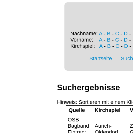
Nachname:
A
-
B
-
C
-
D
-
Vorname:
A
-
B
-
C
-
D
-
Kirchspiel:
A
-
B
-
C
-
D
-
Startseite
Such
Suchergebnisse
Hinweis: Sortieren mit einem Kli
Quelle
Kirchspiel
V
OSB
Bagband
Aurich-
Z
Eintrag:
Oldendorf
G