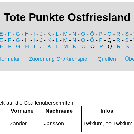
Tote Punkte Ostfriesland
E
-
F
-
G
-
H
-
I
-
J
-
K
-
L
-
M
-
N
-
O
-
Ö
-
P
-
Q
-
R
-
S
-
E
-
F
-
G
-
H
-
I
-
J
-
K
-
L
-
M
-
N
-
O
-
Ö
-
P
- Q -
R
-
S
-
E
-
F
-
G
-
H
-
I
-
J
-
K
-
L
-
M
-
N
-
O
- Ö -
P
- Q -
R
-
S
-
formular
Zuordnung Ort/Kirchspiel
Quellen
Übe
ck auf die Spaltenüberschriften
Vorname
Nachname
Infos
Zander
Janssen
Twixlum, oo Twixlum