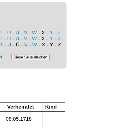
T
-
U
-
Ü
-
V
-
W
- X -
Y
-
Z
T
-
U
-
Ü
-
V
-
W
- X -
Y
-
Z
T
-
U
- Ü -
V
-
W
- X - Y - Z
r
Verheiratet
Kind
08.05.1718