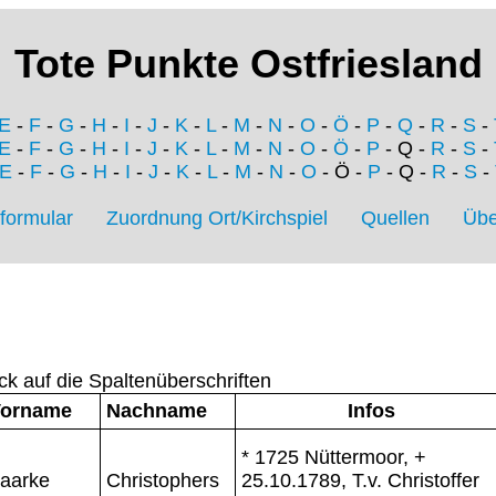
Tote Punkte Ostfriesland
E
-
F
-
G
-
H
-
I
-
J
-
K
-
L
-
M
-
N
-
O
-
Ö
-
P
-
Q
-
R
-
S
-
E
-
F
-
G
-
H
-
I
-
J
-
K
-
L
-
M
-
N
-
O
-
Ö
-
P
- Q -
R
-
S
-
E
-
F
-
G
-
H
-
I
-
J
-
K
-
L
-
M
-
N
-
O
- Ö -
P
- Q -
R
-
S
-
formular
Zuordnung Ort/Kirchspiel
Quellen
Übe
ck auf die Spaltenüberschriften
orname
Nachname
Infos
* 1725 Nüttermoor, +
aarke
Christophers
25.10.1789, T.v. Christoffer