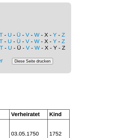
T
-
U
-
Ü
-
V
-
W
- X -
Y
-
Z
T
-
U
-
Ü
-
V
-
W
- X -
Y
-
Z
T
-
U
- Ü -
V
-
W
- X - Y - Z
r
Verheiratet
Kind
03.05.1750
1752