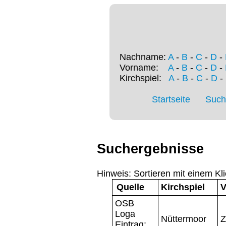
Nachname:
A
-
B
-
C
-
D
-
Vorname:
A
-
B
-
C
-
D
-
Kirchspiel:
A
-
B
-
C
-
D
-
Startseite
Such
Suchergebnisse
Hinweis: Sortieren mit einem Kli
Quelle
Kirchspiel
V
OSB
Loga
Nüttermoor
Z
Eintrag: