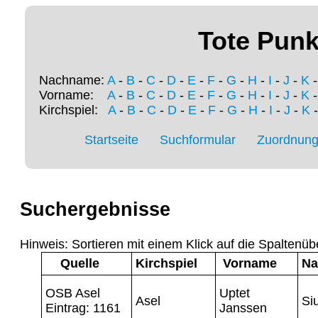
Tote Punk
Nachname:
A
-
B
-
C
-
D
-
E
-
F
-
G
-
H
-
I
-
J
-
K
Vorname:
A
-
B
-
C
-
D
-
E
-
F
-
G
-
H
-
I
-
J
-
K
Kirchspiel:
A
-
B
-
C
-
D
-
E
-
F
-
G
-
H
-
I
-
J
-
K
Startseite
Suchformular
Zuordnung 
Suchergebnisse
Hinweis: Sortieren mit einem Klick auf die Spaltenüb
Quelle
Kirchspiel
Vorname
Na
OSB Asel
Uptet
Asel
Si
Eintrag: 1161
Janssen