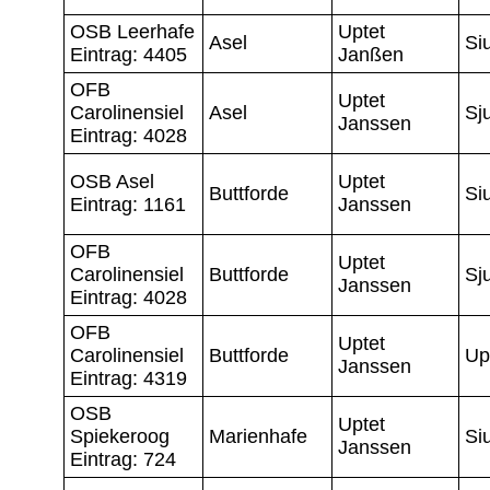
OSB Leerhafe
Uptet
Asel
Si
Eintrag: 4405
Janßen
OFB
Uptet
Carolinensiel
Asel
Sj
Janssen
Eintrag: 4028
OSB Asel
Uptet
Buttforde
Si
Eintrag: 1161
Janssen
OFB
Uptet
Carolinensiel
Buttforde
Sj
Janssen
Eintrag: 4028
OFB
Uptet
Carolinensiel
Buttforde
Up
Janssen
Eintrag: 4319
OSB
Uptet
Spiekeroog
Marienhafe
Si
Janssen
Eintrag: 724