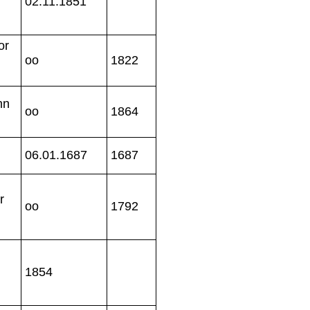
02.11.1851
or
oo
1822
hn
oo
1864
06.01.1687
1687
r
oo
1792
1854