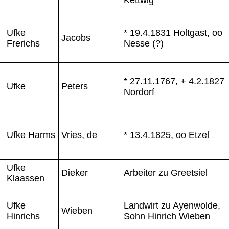
Ufke
* 19.4.1831 Holtgast, oo
Jacobs
Frerichs
Nesse (?)
* 27.11.1767, + 4.2.1827
Ufke
Peters
Nordorf
Ufke Harms
Vries, de
* 13.4.1825, oo Etzel
Ufke
Dieker
Arbeiter zu Greetsiel
Klaassen
Ufke
Landwirt zu Ayenwolde,
Wieben
Hinrichs
Sohn Hinrich Wieben