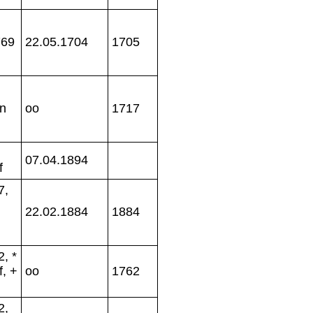
769
22.05.1704
1705
en
oo
1717
07.04.1894
f
7,
22.02.1884
1884
, *
f, +
oo
1762
2,