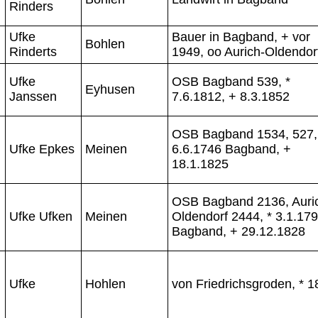
Rinders
Ufke
Bauer in Bagband, + vor
Bohlen
Rinderts
1949, oo Aurich-Oldendor
Ufke
OSB Bagband 539, *
Eyhusen
Janssen
7.6.1812, + 8.3.1852
OSB Bagband 1534, 527,
Ufke Epkes
Meinen
6.6.1746 Bagband, +
18.1.1825
OSB Bagband 2136, Auri
Ufke Ufken
Meinen
Oldendorf 2444, * 3.1.17
Bagband, + 29.12.1828
Ufke
Hohlen
von Friedrichsgroden, * 