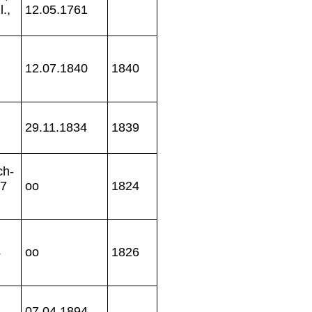
.,
12.05.1761
12.07.1840
1840
29.11.1834
1839
ch-
97
oo
1824
4
oo
1826
07.04.1894