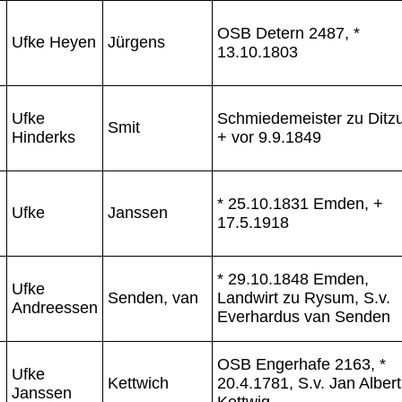
OSB Detern 2487, *
Ufke Heyen
Jürgens
13.10.1803
Ufke
Schmiedemeister zu Ditz
Smit
Hinderks
+ vor 9.9.1849
* 25.10.1831 Emden, +
Ufke
Janssen
17.5.1918
* 29.10.1848 Emden,
Ufke
Senden, van
Landwirt zu Rysum, S.v.
Andreessen
Everhardus van Senden
OSB Engerhafe 2163, *
Ufke
Kettwich
20.4.1781, S.v. Jan Alber
Janssen
Kettwig