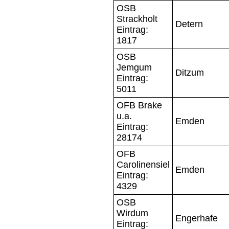
OSB
Strackholt
Detern
Eintrag:
1817
OSB
Jemgum
Ditzum
Eintrag:
5011
OFB Brake
u.a.
Emden
Eintrag:
28174
OFB
Carolinensiel
Emden
Eintrag:
4329
OSB
Wirdum
Engerhafe
Eintrag: