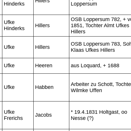
Hillers
Hinderks
Loppersum
OSB Loppersum 782, + v
Ufke
Hillers
1851, Tochter Almt Ufkes
Hinderks
Hillers
OSB Loppersum 783, So
Ufke
Hillers
Klaas Ufkes Hillers
Ufke
Heeren
aus Loquard, + 1688
Arbeiter zu Schott, Tochte
Ufke
Habben
Wilmke Uffen
Ufke
* 19.4.1831 Holtgast, oo
Jacobs
Frerichs
Nesse (?)