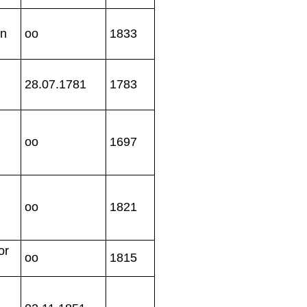
hn
oo
1833
28.07.1781
1783
oo
1697
+
oo
1821
or
oo
1815