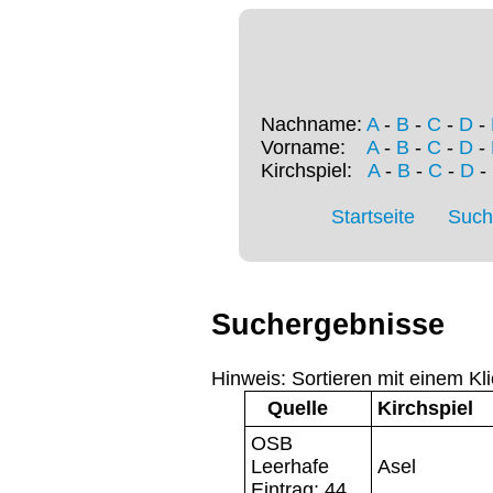
Nachname:
A
-
B
-
C
-
D
-
Vorname:
A
-
B
-
C
-
D
-
Kirchspiel:
A
-
B
-
C
-
D
-
Startseite
Such
Suchergebnisse
Hinweis: Sortieren mit einem Kli
Quelle
Kirchspiel
OSB
Leerhafe
Asel
Eintrag: 44