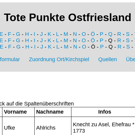
Tote Punkte Ostfriesland
E
-
F
-
G
-
H
-
I
-
J
-
K
-
L
-
M
-
N
-
O
-
Ö
-
P
-
Q
-
R
-
S
-
E
-
F
-
G
-
H
-
I
-
J
-
K
-
L
-
M
-
N
-
O
-
Ö
-
P
- Q -
R
-
S
-
E
-
F
-
G
-
H
-
I
-
J
-
K
-
L
-
M
-
N
-
O
- Ö -
P
- Q -
R
-
S
-
formular
Zuordnung Ort/Kirchspiel
Quellen
Übe
ck auf die Spaltenüberschriften
Vorname
Nachname
Infos
Knecht zu Asel, Ehefrau *
Ufke
Ahlrichs
1773