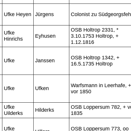
Ufke Heyen
Jürgens
Colonist zu Südgeorgsfe
OSB Holtrop 2331, *
Ufke
Eyhusen
3.10.1753 Holtrop, +
Hinrichs
1.12.1816
OSB Holtrop 1342, +
Ufke
Janssen
16.5.1735 Holtrop
Warfsmann in Leerhafe, 
Ufke
Ufken
vor 1850
Ufke
OSB Loppersum 782, + v
Hilderks
Uilderks
1835
Ufke
OSB Loppersum 773, oo