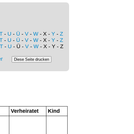
T
-
U
-
Ü
-
V
-
W
- X -
Y
-
Z
T
-
U
-
Ü
-
V
-
W
- X -
Y
-
Z
T
-
U
- Ü -
V
-
W
- X - Y - Z
r
Verheiratet
Kind