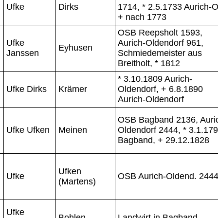
Ufke
Dirks
1714, * 2.5.1733 Aurich-Ol
+ nach 1773
OSB Reepsholt 1593,
Ufke
Aurich-Oldendorf 961,
Eyhusen
Janssen
Schmiedemeister aus
Breitholt, * 1812
* 3.10.1809 Aurich-
Ufke Dirks
Krämer
Oldendorf, + 6.8.1890
Aurich-Oldendorf
OSB Bagband 2136, Auri
Ufke Ufken
Meinen
Oldendorf 2444, * 3.1.17
Bagband, + 29.12.1828
Ufken
Ufke
OSB Aurich-Oldend. 244
(Martens)
Ufke
Bohlen
Landwirt in Bagband