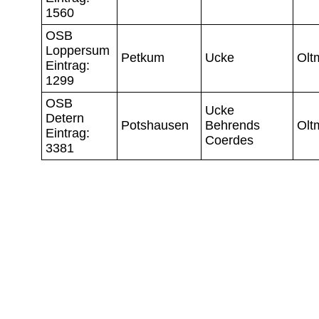
1560
OSB
Loppersum
Petkum
Ucke
Olt
Eintrag:
1299
OSB
Ucke
Detern
Potshausen
Behrends
Olt
Eintrag:
Coerdes
3381