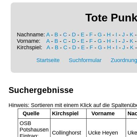
Tote Punk
Nachname:
A
-
B
-
C
-
D
-
E
-
F
-
G
-
H
-
I
-
J
-
K
Vorname:
A
-
B
-
C
-
D
-
E
-
F
-
G
-
H
-
I
-
J
-
K
Kirchspiel:
A
-
B
-
C
-
D
-
E
-
F
-
G
-
H
-
I
-
J
-
K
Startseite
Suchformular
Zuordnung 
Suchergebnisse
Hinweis: Sortieren mit einem Klick auf die Spaltenüb
Quelle
Kirchspiel
Vorname
Na
OSB
Potshausen
Collinghorst
Ucke Heyen
Uk
Eintrag: