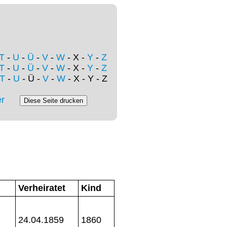
T
-
U
-
Ü
-
V
-
W
- X -
Y
-
Z
T
-
U
-
Ü
-
V
-
W
- X -
Y
-
Z
T
-
U
- Ü -
V
-
W
- X - Y - Z
r
Verheiratet
Kind
24.04.1859
1860