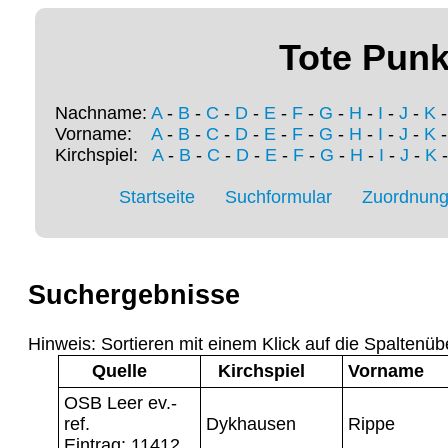
Tote Punk
Nachname:
A
-
B
-
C
-
D
-
E
-
F
-
G
-
H
-
I
-
J
-
K
Vorname:
A
-
B
-
C
-
D
-
E
-
F
-
G
-
H
-
I
-
J
-
K
Kirchspiel:
A
-
B
-
C
-
D
-
E
-
F
-
G
-
H
-
I
-
J
-
K
Startseite
Suchformular
Zuordnung 
Suchergebnisse
Hinweis: Sortieren mit einem Klick auf die Spaltenüb
Quelle
Kirchspiel
Vorname
OSB Leer ev.-
ref.
Dykhausen
Rippe
Eintrag: 11412