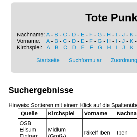
Tote Punk
Nachname:
A
-
B
-
C
-
D
-
E
-
F
-
G
-
H
-
I
-
J
-
K
Vorname:
A
-
B
-
C
-
D
-
E
-
F
-
G
-
H
-
I
-
J
-
K
Kirchspiel:
A
-
B
-
C
-
D
-
E
-
F
-
G
-
H
-
I
-
J
-
K
Startseite
Suchformular
Zuordnung 
Suchergebnisse
Hinweis: Sortieren mit einem Klick auf die Spaltenüb
Quelle
Kirchspiel
Vorname
Nachn
OSB
Eilsum
Midlum
Rikelf Iben
Iben
Eintrag:
(Groß-)