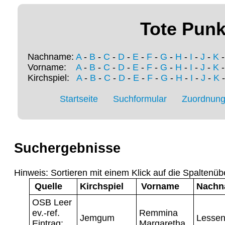
Tote Punk
Nachname:
A
-
B
-
C
-
D
-
E
-
F
-
G
-
H
-
I
-
J
-
K
Vorname:
A
-
B
-
C
-
D
-
E
-
F
-
G
-
H
-
I
-
J
-
K
Kirchspiel:
A
-
B
-
C
-
D
-
E
-
F
-
G
-
H
-
I
-
J
-
K
Startseite
Suchformular
Zuordnung 
Suchergebnisse
Hinweis: Sortieren mit einem Klick auf die Spaltenüb
Quelle
Kirchspiel
Vorname
Nachn
OSB Leer
ev.-ref.
Remmina
Jemgum
Lessen
Eintrag:
Margaretha