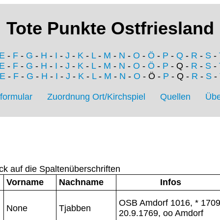
Tote Punkte Ostfriesland
E
-
F
-
G
-
H
-
I
-
J
-
K
-
L
-
M
-
N
-
O
-
Ö
-
P
-
Q
-
R
-
S
-
E
-
F
-
G
-
H
-
I
-
J
-
K
-
L
-
M
-
N
-
O
-
Ö
-
P
- Q -
R
-
S
-
E
-
F
-
G
-
H
-
I
-
J
-
K
-
L
-
M
-
N
-
O
- Ö -
P
- Q -
R
-
S
-
formular
Zuordnung Ort/Kirchspiel
Quellen
Übe
ck auf die Spaltenüberschriften
Vorname
Nachname
Infos
OSB Amdorf 1016, * 1709
None
Tjabben
20.9.1769, oo Amdorf