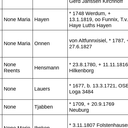
Gerd Janssen Kirchhoff
* 1748 Werdum, +
None Maria
Hayen
13.1.1819, oo Funnix, T.v.
Haye Luths Hayen
von Altfunnxisiel, * 1787, 
None Maria
Onnen
27.6.1827
None
* 23.8.1780, + 11.11.1816
Hensmann
Reents
Hilkenborg
* 1677, b. 13.3.1721, OS
None
Lauers
Loga 3484
* 1709, + 20.9.1769
None
Tjabben
Neuburg
* 3.11.1807 Folstenhause
None Marie
Ihnken