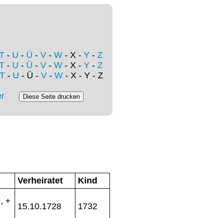
T
-
U
-
Ü
-
V
-
W
- X -
Y
-
Z
T
-
U
-
Ü
-
V
-
W
- X -
Y
-
Z
T
-
U
- Ü -
V
-
W
- X - Y - Z
r
Verheiratet
Kind
, +
15.10.1728
1732