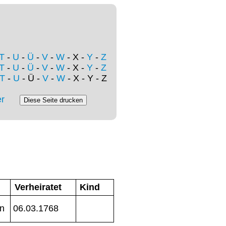
T
-
U
-
Ü
-
V
-
W
- X -
Y
-
Z
T
-
U
-
Ü
-
V
-
W
- X -
Y
-
Z
T
-
U
- Ü -
V
-
W
- X - Y - Z
r
Verheiratet
Kind
en
06.03.1768