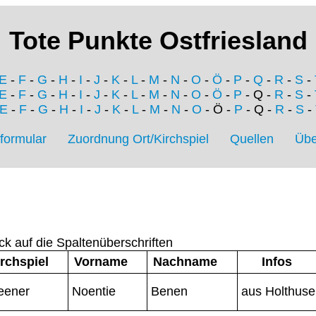
Tote Punkte Ostfriesland
E
-
F
-
G
-
H
-
I
-
J
-
K
-
L
-
M
-
N
-
O
-
Ö
-
P
-
Q
-
R
-
S
-
E
-
F
-
G
-
H
-
I
-
J
-
K
-
L
-
M
-
N
-
O
-
Ö
-
P
- Q -
R
-
S
-
E
-
F
-
G
-
H
-
I
-
J
-
K
-
L
-
M
-
N
-
O
- Ö -
P
- Q -
R
-
S
-
formular
Zuordnung Ort/Kirchspiel
Quellen
Übe
ck auf die Spaltenüberschriften
rchspiel
Vorname
Nachname
Infos
ener
Noentie
Benen
aus Holthus