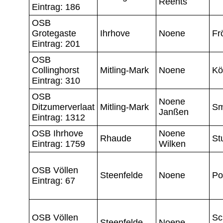
Reents
Eintrag: 186
OSB
Grotegaste
Ihrhove
Noene
Fr
Eintrag: 201
OSB
Collinghorst
Mitling-Mark
Noene
Kö
Eintrag: 310
OSB
Noene
Ditzumerverlaat
Mitling-Mark
Sm
Janßen
Eintrag: 1312
OSB Ihrhove
Noene
Rhaude
St
Eintrag: 1759
Wilken
OSB Völlen
Steenfelde
Noene
Po
Eintrag: 67
OSB Völlen
Sc
Steenfelde
Noene