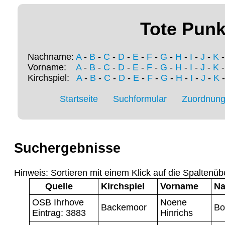
Tote Punk
Nachname:
A
-
B
-
C
-
D
-
E
-
F
-
G
-
H
-
I
-
J
-
K
Vorname:
A
-
B
-
C
-
D
-
E
-
F
-
G
-
H
-
I
-
J
-
K
Kirchspiel:
A
-
B
-
C
-
D
-
E
-
F
-
G
-
H
-
I
-
J
-
K
Startseite
Suchformular
Zuordnung 
Suchergebnisse
Hinweis: Sortieren mit einem Klick auf die Spaltenüb
Quelle
Kirchspiel
Vorname
N
OSB Ihrhove
Noene
Backemoor
Bo
Eintrag: 3883
Hinrichs