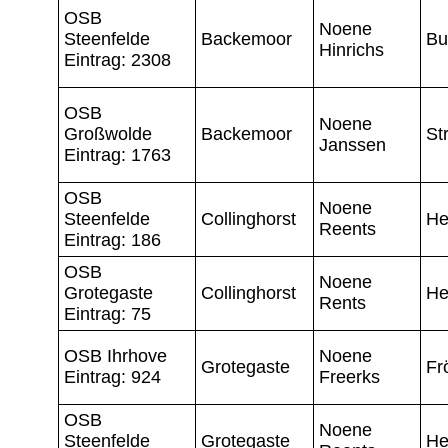
OSB
Noene
Steenfelde
Backemoor
Bu
Hinrichs
Eintrag: 2308
OSB
Noene
Großwolde
Backemoor
St
Janssen
Eintrag: 1763
OSB
Noene
Steenfelde
Collinghorst
He
Reents
Eintrag: 186
OSB
Noene
Grotegaste
Collinghorst
He
Rents
Eintrag: 75
OSB Ihrhove
Noene
Grotegaste
Fr
Eintrag: 924
Freerks
OSB
Noene
Steenfelde
Grotegaste
He