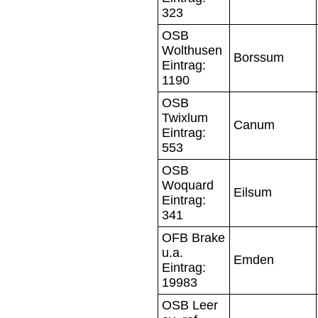
323
OSB
Wolthusen
Borssum
Eintrag:
1190
OSB
Twixlum
Canum
Eintrag:
553
OSB
Woquard
Eilsum
Eintrag:
341
OFB Brake
u.a.
Emden
Eintrag:
19983
OSB Leer