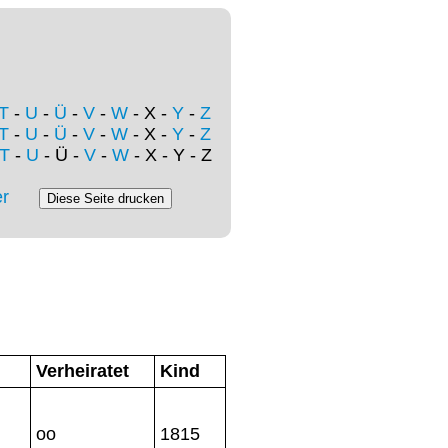
T
-
U
-
Ü
-
V
-
W
- X -
Y
-
Z
T
-
U
-
Ü
-
V
-
W
- X -
Y
-
Z
T
-
U
- Ü -
V
-
W
- X - Y - Z
r
Verheiratet
Kind
oo
1815