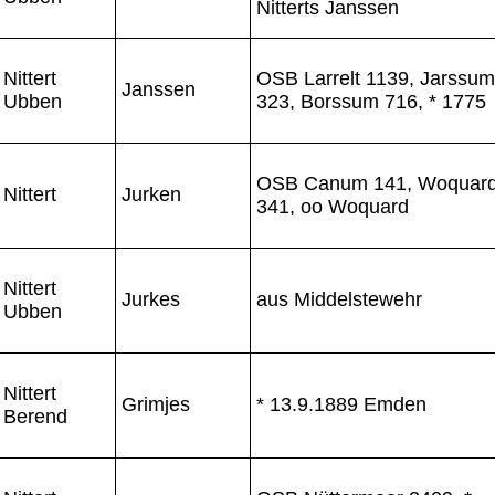
Nitterts Janssen
Nittert
OSB Larrelt 1139, Jarssum
Janssen
Ubben
323, Borssum 716, * 1775
OSB Canum 141, Woquar
Nittert
Jurken
341, oo Woquard
Nittert
Jurkes
aus Middelstewehr
Ubben
Nittert
Grimjes
* 13.9.1889 Emden
Berend