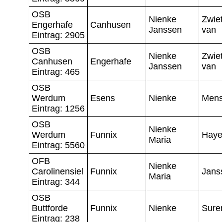
OSB
Nienke
Zwiet
Engerhafe
Canhusen
Janssen
van
Eintrag: 2905
OSB
Nienke
Zwiet
Canhusen
Engerhafe
Janssen
van
Eintrag: 465
OSB
Werdum
Esens
Nienke
Men
Eintrag: 1256
OSB
Nienke
Werdum
Funnix
Hay
Maria
Eintrag: 5560
OFB
Nienke
Carolinensiel
Funnix
Jans
Maria
Eintrag: 344
OSB
Buttforde
Funnix
Nienke
Sure
Eintrag: 238