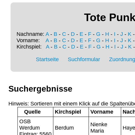
Tote Punk
Nachname:
A
-
B
-
C
-
D
-
E
-
F
-
G
-
H
-
I
-
J
-
K
Vorname:
A
-
B
-
C
-
D
-
E
-
F
-
G
-
H
-
I
-
J
-
K
Kirchspiel:
A
-
B
-
C
-
D
-
E
-
F
-
G
-
H
-
I
-
J
-
K
Startseite
Suchformular
Zuordnung 
Suchergebnisse
Hinweis: Sortieren mit einem Klick auf die Spaltenüb
Quelle
Kirchspiel
Vorname
Nac
OSB
Nienke
Werdum
Berdum
Hay
Maria
Eintrag: 5560