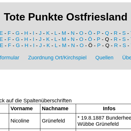
Tote Punkte Ostfriesland
E
-
F
-
G
-
H
-
I
-
J
-
K
-
L
-
M
-
N
-
O
-
Ö
-
P
-
Q
-
R
-
S
-
E
-
F
-
G
-
H
-
I
-
J
-
K
-
L
-
M
-
N
-
O
-
Ö
-
P
- Q -
R
-
S
-
E
-
F
-
G
-
H
-
I
-
J
-
K
-
L
-
M
-
N
-
O
- Ö -
P
- Q -
R
-
S
-
formular
Zuordnung Ort/Kirchspiel
Quellen
Übe
ck auf die Spaltenüberschriften
Vorname
Nachname
Infos
* 19.8.1887 Bunderhee,
Nicoline
Grünefeld
Wübbe Grünefeld