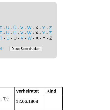
T
-
U
-
Ü
-
V
-
W
- X -
Y
-
Z
T
-
U
-
Ü
-
V
-
W
- X -
Y
-
Z
T
-
U
- Ü -
V
-
W
- X - Y - Z
r
Verheiratet
Kind
 T.v.
12.06.1908