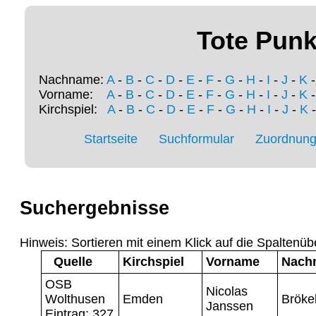
Tote Punk
Nachname:
A
-
B
-
C
-
D
-
E
-
F
-
G
-
H
-
I
-
J
-
K
Vorname:
A
-
B
-
C
-
D
-
E
-
F
-
G
-
H
-
I
-
J
-
K
Kirchspiel:
A
-
B
-
C
-
D
-
E
-
F
-
G
-
H
-
I
-
J
-
K
Startseite
Suchformular
Zuordnung 
Suchergebnisse
Hinweis: Sortieren mit einem Klick auf die Spaltenüb
Quelle
Kirchspiel
Vorname
Nach
OSB
Nicolas
Wolthusen
Emden
Bröke
Janssen
Eintrag: 327