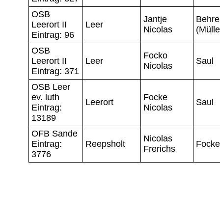
OSB
Jantje
Behre
Leerort II
Leer
Nicolas
(Mülle
Eintrag: 96
OSB
Focko
Leerort II
Leer
Saul
Nicolas
Eintrag: 371
OSB Leer
ev. luth
Focke
Leerort
Saul
Eintrag:
Nicolas
13189
OFB Sande
Nicolas
Eintrag:
Reepsholt
Fock
Frerichs
3776