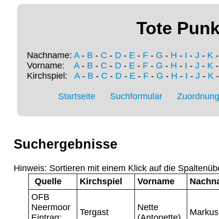
Tote Punk
Nachname:
A
-
B
-
C
-
D
-
E
-
F
-
G
-
H
-
I
-
J
-
K
Vorname:
A
-
B
-
C
-
D
-
E
-
F
-
G
-
H
-
I
-
J
-
K
Kirchspiel:
A
-
B
-
C
-
D
-
E
-
F
-
G
-
H
-
I
-
J
-
K
Startseite
Suchformular
Zuordnung 
Suchergebnisse
Hinweis: Sortieren mit einem Klick auf die Spaltenüb
Quelle
Kirchspiel
Vorname
Nachn
OFB
Neermoor
Nette
Tergast
Markus
Eintrag:
(Antonette)