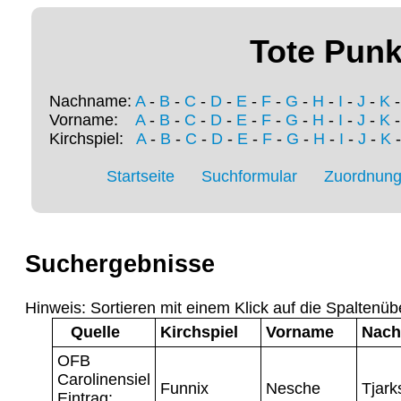
Tote Punk
Nachname:
A
-
B
-
C
-
D
-
E
-
F
-
G
-
H
-
I
-
J
-
K
Vorname:
A
-
B
-
C
-
D
-
E
-
F
-
G
-
H
-
I
-
J
-
K
Kirchspiel:
A
-
B
-
C
-
D
-
E
-
F
-
G
-
H
-
I
-
J
-
K
Startseite
Suchformular
Zuordnung 
Suchergebnisse
Hinweis: Sortieren mit einem Klick auf die Spaltenüb
Quelle
Kirchspiel
Vorname
Nac
OFB
Carolinensiel
Funnix
Nesche
Tjark
Eintrag: