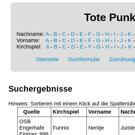
Tote Punk
Nachname:
A
-
B
-
C
-
D
-
E
-
F
-
G
-
H
-
I
-
J
-
K
Vorname:
A
-
B
-
C
-
D
-
E
-
F
-
G
-
H
-
I
-
J
-
K
Kirchspiel:
A
-
B
-
C
-
D
-
E
-
F
-
G
-
H
-
I
-
J
-
K
Startseite
Suchformular
Zuordnung 
Suchergebnisse
Hinweis: Sortieren mit einem Klick auf die Spaltenüb
Quelle
Kirchspiel
Vorname
Nach
OSB
Engerhafe
Funnix
Nentje
Juiste
Eintrag: 996