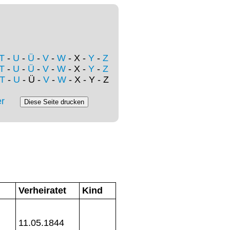
T
-
U
-
Ü
-
V
-
W
- X -
Y
-
Z
T
-
U
-
Ü
-
V
-
W
- X -
Y
-
Z
T
-
U
- Ü -
V
-
W
- X - Y - Z
r
Verheiratet
Kind
11.05.1844