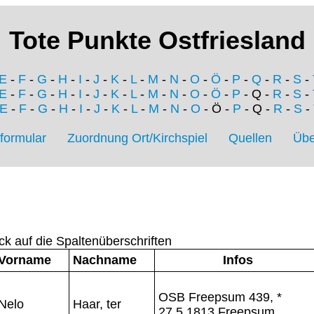
Tote Punkte Ostfriesland
E
-
F
-
G
-
H
-
I
-
J
-
K
-
L
-
M
-
N
-
O
-
Ö
-
P
-
Q
-
R
-
S
-
E
-
F
-
G
-
H
-
I
-
J
-
K
-
L
-
M
-
N
-
O
-
Ö
-
P
- Q -
R
-
S
-
E
-
F
-
G
-
H
-
I
-
J
-
K
-
L
-
M
-
N
-
O
- Ö -
P
- Q -
R
-
S
-
formular
Zuordnung Ort/Kirchspiel
Quellen
Übe
ck auf die Spaltenüberschriften
Vorname
Nachname
Infos
OSB Freepsum 439, *
Nelo
Haar, ter
27.5.1813 Freepsum