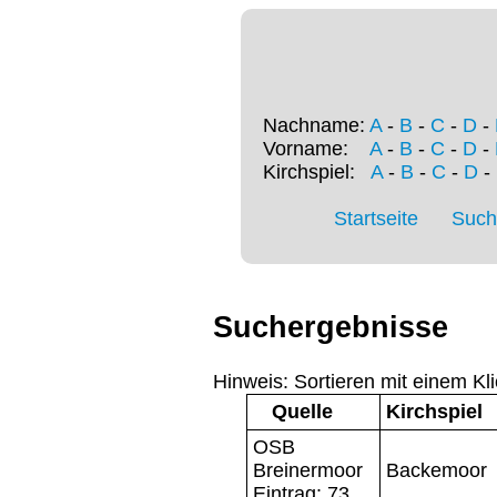
Nachname:
A
-
B
-
C
-
D
-
Vorname:
A
-
B
-
C
-
D
-
Kirchspiel:
A
-
B
-
C
-
D
-
Startseite
Such
Suchergebnisse
Hinweis: Sortieren mit einem Kli
Quelle
Kirchspiel
OSB
Breinermoor
Backemoor
Eintrag: 73