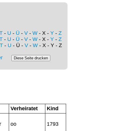
T
-
U
-
Ü
-
V
-
W
- X -
Y
-
Z
T
-
U
-
Ü
-
V
-
W
- X -
Y
-
Z
T
-
U
- Ü -
V
-
W
- X - Y - Z
r
Verheiratet
Kind
r
oo
1793