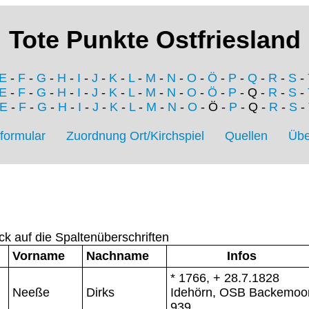
Tote Punkte Ostfriesland
E
-
F
-
G
-
H
-
I
-
J
-
K
-
L
-
M
-
N
-
O
-
Ö
-
P
-
Q
-
R
-
S
-
E
-
F
-
G
-
H
-
I
-
J
-
K
-
L
-
M
-
N
-
O
-
Ö
-
P
- Q -
R
-
S
-
E
-
F
-
G
-
H
-
I
-
J
-
K
-
L
-
M
-
N
-
O
- Ö -
P
- Q -
R
-
S
-
formular
Zuordnung Ort/Kirchspiel
Quellen
Übe
ck auf die Spaltenüberschriften
Vorname
Nachname
Infos
* 1766, + 28.7.1828
Neeße
Dirks
Idehörn, OSB Backemoo
939