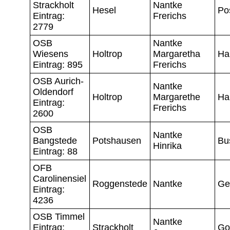
Strackholt
Nantke
Hesel
Po
Eintrag:
Frerichs
2779
OSB
Nantke
Wiesens
Holtrop
Margaretha
Ha
Eintrag: 895
Frerichs
OSB Aurich-
Nantke
Oldendorf
Holtrop
Margarethe
Ha
Eintrag:
Frerichs
2600
OSB
Nantke
Bangstede
Potshausen
Bu
Hinrika
Eintrag: 88
OFB
Carolinensiel
Roggenstede
Nantke
Ge
Eintrag:
4236
OSB Timmel
Nantke
Eintrag:
Strackholt
Go