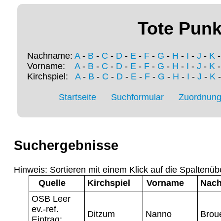
Tote Punk
Nachname:
A
-
B
-
C
-
D
-
E
-
F
-
G
-
H
-
I
-
J
-
K
Vorname:
A
-
B
-
C
-
D
-
E
-
F
-
G
-
H
-
I
-
J
-
K
Kirchspiel:
A
-
B
-
C
-
D
-
E
-
F
-
G
-
H
-
I
-
J
-
K
Startseite
Suchformular
Zuordnung 
Suchergebnisse
Hinweis: Sortieren mit einem Klick auf die Spaltenüb
Quelle
Kirchspiel
Vorname
Nac
OSB Leer
ev.-ref.
Ditzum
Nanno
Brou
Eintrag: