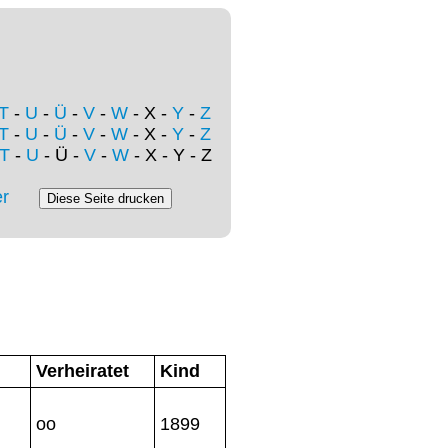
T
-
U
-
Ü
-
V
-
W
- X -
Y
-
Z
T
-
U
-
Ü
-
V
-
W
- X -
Y
-
Z
T
-
U
- Ü -
V
-
W
- X - Y - Z
r
Verheiratet
Kind
oo
1899