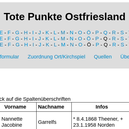
Tote Punkte Ostfriesland
E
-
F
-
G
-
H
-
I
-
J
-
K
-
L
-
M
-
N
-
O
-
Ö
-
P
-
Q
-
R
-
S
-
E
-
F
-
G
-
H
-
I
-
J
-
K
-
L
-
M
-
N
-
O
-
Ö
-
P
- Q -
R
-
S
-
E
-
F
-
G
-
H
-
I
-
J
-
K
-
L
-
M
-
N
-
O
- Ö -
P
- Q -
R
-
S
-
formular
Zuordnung Ort/Kirchspiel
Quellen
Übe
ck auf die Spaltenüberschriften
Vorname
Nachname
Infos
Nannette
* 8.4.1868 Theener, +
Garrelfs
Jacobine
23.1.1958 Norden