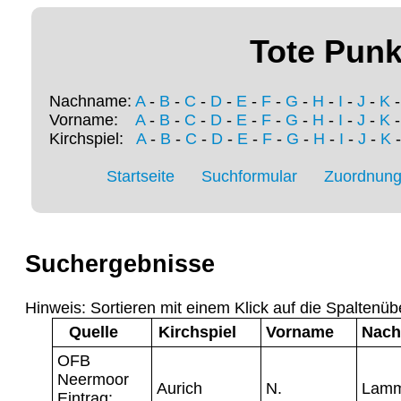
Tote Punk
Nachname:
A
-
B
-
C
-
D
-
E
-
F
-
G
-
H
-
I
-
J
-
K
Vorname:
A
-
B
-
C
-
D
-
E
-
F
-
G
-
H
-
I
-
J
-
K
Kirchspiel:
A
-
B
-
C
-
D
-
E
-
F
-
G
-
H
-
I
-
J
-
K
Startseite
Suchformular
Zuordnung 
Suchergebnisse
Hinweis: Sortieren mit einem Klick auf die Spaltenüb
Quelle
Kirchspiel
Vorname
Nac
OFB
Neermoor
Aurich
N.
Lam
Eintrag: