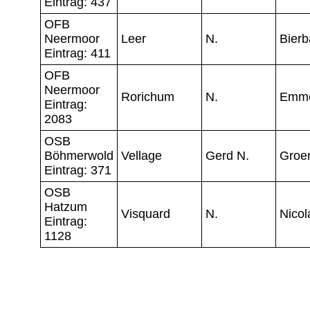
Eintrag: 437
OFB
Neermoor
Leer
N.
Bier
Eintrag: 411
OFB
Neermoor
Rorichum
N.
Emm
Eintrag:
2083
OSB
Böhmerwold
Vellage
Gerd N.
Groe
Eintrag: 371
OSB
Hatzum
Visquard
N.
Nicol
Eintrag:
1128