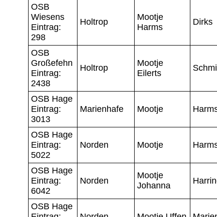
OSB
Wiesens
Mootje
Holtrop
Dirks
Eintrag:
Harms
298
OSB
Großefehn
Mootje
Holtrop
Schmi
Eintrag:
Eilerts
2438
OSB Hage
Eintrag:
Marienhafe
Mootje
Harm
3013
OSB Hage
Eintrag:
Norden
Mootje
Harm
5022
OSB Hage
Mootje
Eintrag:
Norden
Harri
Johanna
6042
OSB Hage
Eintrag:
Norden
Mootje Uffen
Marie