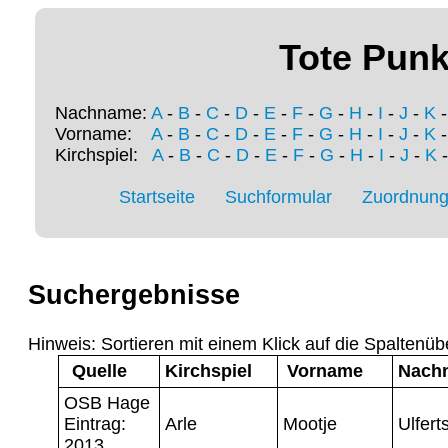
Tote Punk
Nachname:
A
-
B
-
C
-
D
-
E
-
F
-
G
-
H
-
I
-
J
-
K
Vorname:
A
-
B
-
C
-
D
-
E
-
F
-
G
-
H
-
I
-
J
-
K
Kirchspiel:
A
-
B
-
C
-
D
-
E
-
F
-
G
-
H
-
I
-
J
-
K
Startseite
Suchformular
Zuordnung 
Suchergebnisse
Hinweis: Sortieren mit einem Klick auf die Spaltenüb
Quelle
Kirchspiel
Vorname
Nach
OSB Hage
Eintrag:
Arle
Mootje
Ulfert
2013