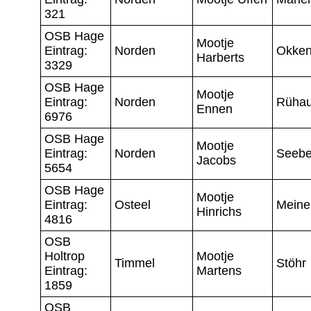
321
OSB Hage
Mootje
Eintrag:
Norden
Okke
Harberts
3329
OSB Hage
Mootje
Eintrag:
Norden
Rüha
Ennen
6976
OSB Hage
Mootje
Eintrag:
Norden
Seebe
Jacobs
5654
OSB Hage
Mootje
Eintrag:
Osteel
Meine
Hinrichs
4816
OSB
Holtrop
Mootje
Timmel
Stöhr
Eintrag:
Martens
1859
OSB