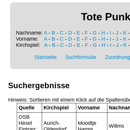
Tote Punk
Nachname:
A
-
B
-
C
-
D
-
E
-
F
-
G
-
H
-
I
-
J
-
K
Vorname:
A
-
B
-
C
-
D
-
E
-
F
-
G
-
H
-
I
-
J
-
K
Kirchspiel:
A
-
B
-
C
-
D
-
E
-
F
-
G
-
H
-
I
-
J
-
K
Startseite
Suchformular
Zuordnung 
Suchergebnisse
Hinweis: Sortieren mit einem Klick auf die Spaltenüb
Quelle
Kirchspiel
Vorname
Nachna
OSB
Hesel
Aurich-
Moodtje
Willms
Eintrag:
Oldendorf
Harms