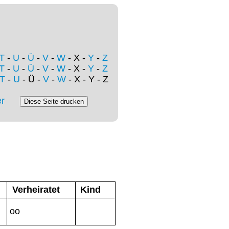
T
-
U
-
Ü
-
V
-
W
- X -
Y
-
Z
T
-
U
-
Ü
-
V
-
W
- X -
Y
-
Z
T
-
U
- Ü -
V
-
W
- X - Y - Z
r
Verheiratet
Kind
oo