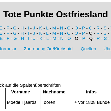
Tote Punkte Ostfriesland
E
-
F
-
G
-
H
-
I
-
J
-
K
-
L
-
M
-
N
-
O
-
Ö
-
P
-
Q
-
R
-
S
-
E
-
F
-
G
-
H
-
I
-
J
-
K
-
L
-
M
-
N
-
O
-
Ö
-
P
- Q -
R
-
S
-
E
-
F
-
G
-
H
-
I
-
J
-
K
-
L
-
M
-
N
-
O
- Ö -
P
- Q -
R
-
S
-
formular
Zuordnung Ort/Kirchspiel
Quellen
Übe
ck auf die Spaltenüberschriften
Vorname
Nachname
Infos
Moetie Tjaards
Tooren
+ vor 1808 Bunde