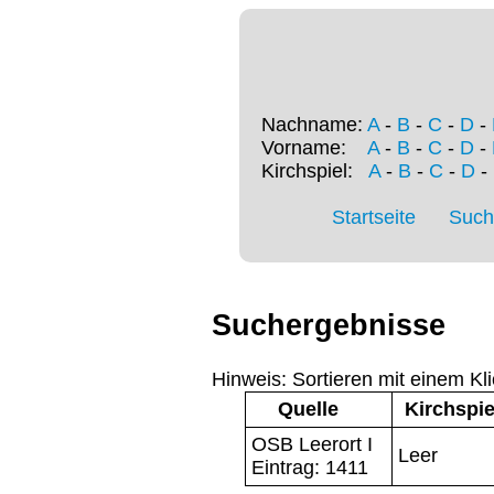
Nachname:
A
-
B
-
C
-
D
-
Vorname:
A
-
B
-
C
-
D
-
Kirchspiel:
A
-
B
-
C
-
D
-
Startseite
Such
Suchergebnisse
Hinweis: Sortieren mit einem Kli
Quelle
Kirchspie
OSB Leerort I
Leer
Eintrag: 1411