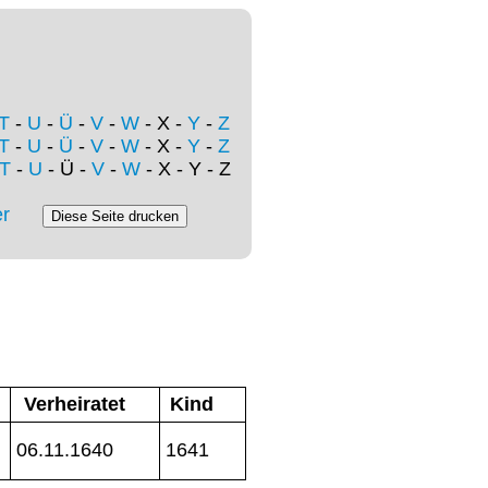
T
-
U
-
Ü
-
V
-
W
- X -
Y
-
Z
T
-
U
-
Ü
-
V
-
W
- X -
Y
-
Z
T
-
U
- Ü -
V
-
W
- X - Y - Z
r
Verheiratet
Kind
06.11.1640
1641