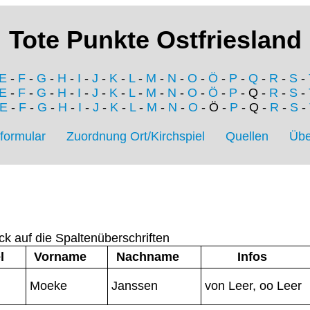
Tote Punkte Ostfriesland
E
-
F
-
G
-
H
-
I
-
J
-
K
-
L
-
M
-
N
-
O
-
Ö
-
P
-
Q
-
R
-
S
-
E
-
F
-
G
-
H
-
I
-
J
-
K
-
L
-
M
-
N
-
O
-
Ö
-
P
- Q -
R
-
S
-
E
-
F
-
G
-
H
-
I
-
J
-
K
-
L
-
M
-
N
-
O
- Ö -
P
- Q -
R
-
S
-
formular
Zuordnung Ort/Kirchspiel
Quellen
Übe
ck auf die Spaltenüberschriften
l
Vorname
Nachname
Infos
Moeke
Janssen
von Leer, oo Leer