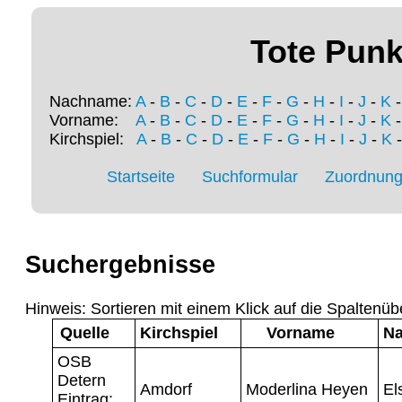
Tote Punk
Nachname:
A
-
B
-
C
-
D
-
E
-
F
-
G
-
H
-
I
-
J
-
K
Vorname:
A
-
B
-
C
-
D
-
E
-
F
-
G
-
H
-
I
-
J
-
K
Kirchspiel:
A
-
B
-
C
-
D
-
E
-
F
-
G
-
H
-
I
-
J
-
K
Startseite
Suchformular
Zuordnung 
Suchergebnisse
Hinweis: Sortieren mit einem Klick auf die Spaltenüb
Quelle
Kirchspiel
Vorname
N
OSB
Detern
Amdorf
Moderlina Heyen
El
Eintrag: