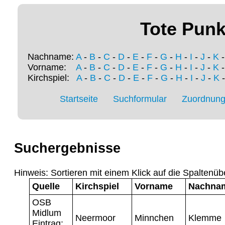
Tote Punk
Nachname:
A
-
B
-
C
-
D
-
E
-
F
-
G
-
H
-
I
-
J
-
K
Vorname:
A
-
B
-
C
-
D
-
E
-
F
-
G
-
H
-
I
-
J
-
K
Kirchspiel:
A
-
B
-
C
-
D
-
E
-
F
-
G
-
H
-
I
-
J
-
K
Startseite
Suchformular
Zuordnung 
Suchergebnisse
Hinweis: Sortieren mit einem Klick auf die Spaltenüb
Quelle
Kirchspiel
Vorname
Nachna
OSB
Midlum
Neermoor
Minnchen
Klemme
Eintrag: