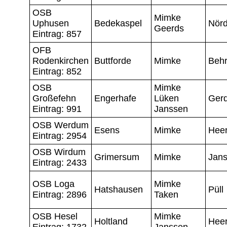
OSB
Mimke
Uphusen
Bedekaspel
Nörd
Geerds
Eintrag: 857
OFB
Rodenkirchen
Buttforde
Mimke
Beh
Eintrag: 852
OSB
Mimke
Großefehn
Engerhafe
Lüken
Ger
Eintrag: 991
Janssen
OSB Werdum
Esens
Mimke
Hee
Eintrag: 2954
OSB Wirdum
Grimersum
Mimke
Jan
Eintrag: 2433
OSB Loga
Mimke
Hatshausen
Püll
Eintrag: 2896
Taken
OSB Hesel
Mimke
Holtland
Hee
Eintrag: 1732
Janssen