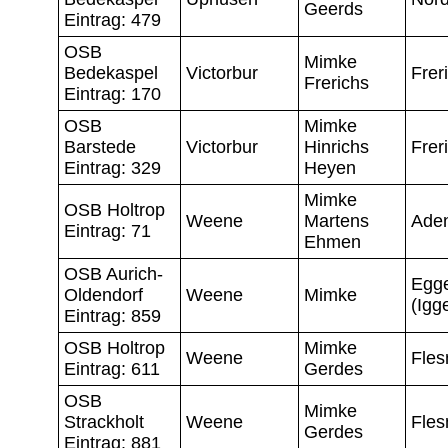
Geerds
Eintrag: 479
OSB
Mimke
Bedekaspel
Victorbur
Frer
Frerichs
Eintrag: 170
OSB
Mimke
Barstede
Victorbur
Hinrichs
Frer
Eintrag: 329
Heyen
Mimke
OSB Holtrop
Weene
Martens
Ade
Eintrag: 71
Ehmen
OSB Aurich-
Egg
Oldendorf
Weene
Mimke
(Igg
Eintrag: 859
OSB Holtrop
Mimke
Weene
Fles
Eintrag: 611
Gerdes
OSB
Mimke
Strackholt
Weene
Fles
Gerdes
Eintrag: 881