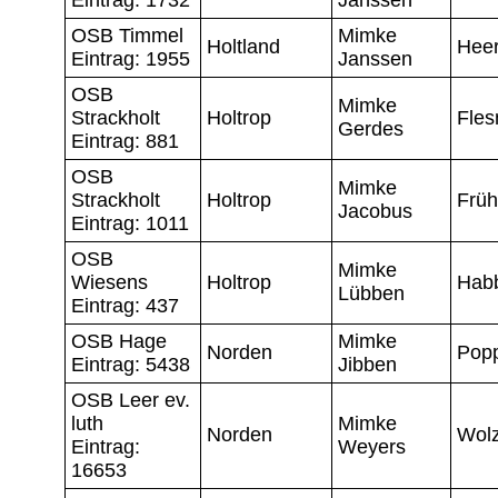
OSB Timmel
Mimke
Holtland
Hee
Eintrag: 1955
Janssen
OSB
Mimke
Strackholt
Holtrop
Fles
Gerdes
Eintrag: 881
OSB
Mimke
Strackholt
Holtrop
Früh
Jacobus
Eintrag: 1011
OSB
Mimke
Wiesens
Holtrop
Hab
Lübben
Eintrag: 437
OSB Hage
Mimke
Norden
Pop
Eintrag: 5438
Jibben
OSB Leer ev.
luth
Mimke
Norden
Wol
Eintrag:
Weyers
16653