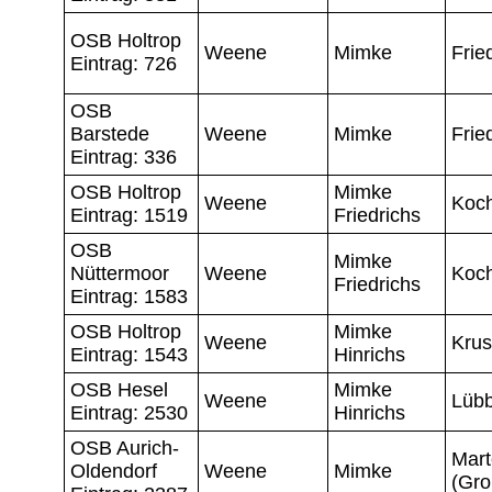
OSB Holtrop
Weene
Mimke
Frie
Eintrag: 726
OSB
Barstede
Weene
Mimke
Frie
Eintrag: 336
OSB Holtrop
Mimke
Weene
Koc
Eintrag: 1519
Friedrichs
OSB
Mimke
Nüttermoor
Weene
Koc
Friedrichs
Eintrag: 1583
OSB Holtrop
Mimke
Weene
Kru
Eintrag: 1543
Hinrichs
OSB Hesel
Mimke
Weene
Lüb
Eintrag: 2530
Hinrichs
OSB Aurich-
Mar
Oldendorf
Weene
Mimke
(Gro