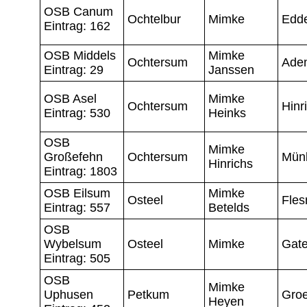
OSB Canum
Ochtelbur
Mimke
Edd
Eintrag: 162
OSB Middels
Mimke
Ochtersum
Ade
Eintrag: 29
Janssen
OSB Asel
Mimke
Ochtersum
Hinr
Eintrag: 530
Heinks
OSB
Mimke
Großefehn
Ochtersum
Mün
Hinrichs
Eintrag: 1803
OSB Eilsum
Mimke
Osteel
Fles
Eintrag: 557
Betelds
OSB
Wybelsum
Osteel
Mimke
Gat
Eintrag: 505
OSB
Mimke
Uphusen
Petkum
Gro
Heyen