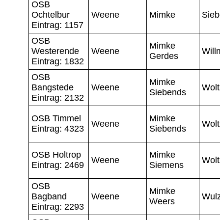
OSB
Ochtelbur
Weene
Mimke
Sie
Eintrag: 1157
OSB
Mimke
Westerende
Weene
Will
Gerdes
Eintrag: 1832
OSB
Mimke
Bangstede
Weene
Wol
Siebends
Eintrag: 2132
OSB Timmel
Mimke
Weene
Wol
Eintrag: 4323
Siebends
OSB Holtrop
Mimke
Weene
Wol
Eintrag: 2469
Siemens
OSB
Mimke
Bagband
Weene
Wul
Weers
Eintrag: 2293