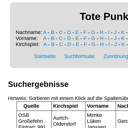
Tote Punk
Nachname:
A
-
B
-
C
-
D
-
E
-
F
-
G
-
H
-
I
-
J
-
K
Vorname:
A
-
B
-
C
-
D
-
E
-
F
-
G
-
H
-
I
-
J
-
K
Kirchspiel:
A
-
B
-
C
-
D
-
E
-
F
-
G
-
H
-
I
-
J
-
K
Startseite
Suchformular
Zuordnung 
Suchergebnisse
Hinweis: Sortieren mit einem Klick auf die Spaltenüb
Quelle
Kirchspiel
Vorname
Nac
OSB
Mimke
Aurich-
Großefehn
Lüken
Ger
Oldendorf
Eintrag: 991
Janssen