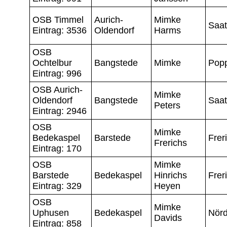
OSB Timmel
Aurich-
Mimke
Saat
Eintrag: 3536
Oldendorf
Harms
OSB
Ochtelbur
Bangstede
Mimke
Pop
Eintrag: 996
OSB Aurich-
Mimke
Oldendorf
Bangstede
Saat
Peters
Eintrag: 2946
OSB
Mimke
Bedekaspel
Barstede
Frer
Frerichs
Eintrag: 170
OSB
Mimke
Barstede
Bedekaspel
Hinrichs
Frer
Eintrag: 329
Heyen
OSB
Mimke
Uphusen
Bedekaspel
Nörd
Davids
Eintrag: 858