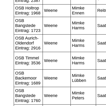
Eintrag: 2387
OSB Holtrop
Mimke
Weene
Reit
Eintrag: 1968
Ennen
OSB
Mimke
Bangstede
Weene
Saat
Harms
Eintrag: 1723
OSB Aurich-
Mimke
Oldendorf
Weene
Saat
Harms
Eintrag: 2916
OSB Timmel
Mimke
Weene
Saat
Eintrag: 3536
Harms
OSB
Mimke
Backemoor
Weene
Saat
Lübben
Eintrag: 1689
OSB
Mimke
Bangstede
Weene
Saat
Peters
Eintrag: 1760