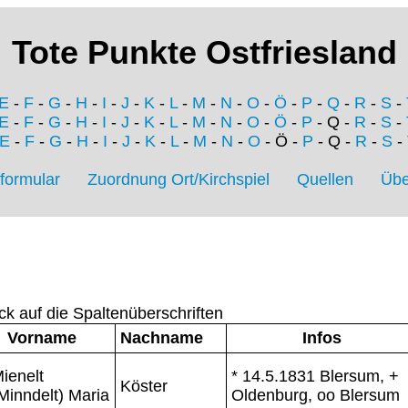
Tote Punkte Ostfriesland
E
-
F
-
G
-
H
-
I
-
J
-
K
-
L
-
M
-
N
-
O
-
Ö
-
P
-
Q
-
R
-
S
-
E
-
F
-
G
-
H
-
I
-
J
-
K
-
L
-
M
-
N
-
O
-
Ö
-
P
- Q -
R
-
S
-
E
-
F
-
G
-
H
-
I
-
J
-
K
-
L
-
M
-
N
-
O
- Ö -
P
- Q -
R
-
S
-
formular
Zuordnung Ort/Kirchspiel
Quellen
Übe
ck auf die Spaltenüberschriften
Vorname
Nachname
Infos
ienelt
* 14.5.1831 Blersum, +
Köster
Minndelt) Maria
Oldenburg, oo Blersum