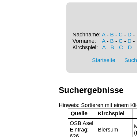
Nachname:
A
-
B
-
C
-
D
-
Vorname:
A
-
B
-
C
-
D
-
Kirchspiel:
A
-
B
-
C
-
D
-
Startseite
Such
Suchergebnisse
Hinweis: Sortieren mit einem Kli
Quelle
Kirchspiel
OSB Asel
M
Eintrag:
Blersum
(
626