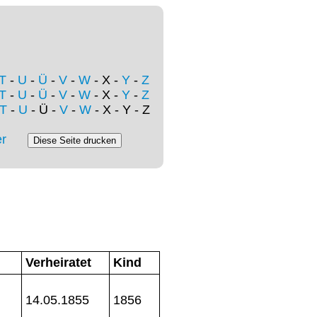
T
-
U
-
Ü
-
V
-
W
- X -
Y
-
Z
T
-
U
-
Ü
-
V
-
W
- X -
Y
-
Z
T
-
U
- Ü -
V
-
W
- X - Y - Z
r
Verheiratet
Kind
14.05.1855
1856