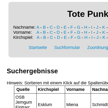
Tote Punk
Nachname:
A
-
B
-
C
-
D
-
E
-
F
-
G
-
H
-
I
-
J
-
K
Vorname:
A
-
B
-
C
-
D
-
E
-
F
-
G
-
H
-
I
-
J
-
K
Kirchspiel:
A
-
B
-
C
-
D
-
E
-
F
-
G
-
H
-
I
-
J
-
K
Startseite
Suchformular
Zuordnung 
Suchergebnisse
Hinweis: Sortieren mit einem Klick auf die Spaltenüb
Quelle
Kirchspiel
Vorname
Nachn
OSB
Jemgum
Esklum
Miena
Schmidt
Eintrag: