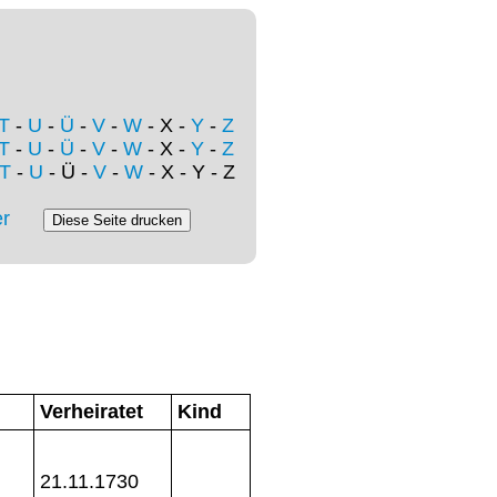
T
-
U
-
Ü
-
V
-
W
- X -
Y
-
Z
T
-
U
-
Ü
-
V
-
W
- X -
Y
-
Z
T
-
U
- Ü -
V
-
W
- X - Y - Z
r
Verheiratet
Kind
21.11.1730