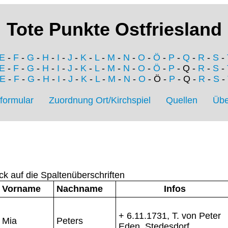
Tote Punkte Ostfriesland
E
-
F
-
G
-
H
-
I
-
J
-
K
-
L
-
M
-
N
-
O
-
Ö
-
P
-
Q
-
R
-
S
-
E
-
F
-
G
-
H
-
I
-
J
-
K
-
L
-
M
-
N
-
O
-
Ö
-
P
- Q -
R
-
S
-
E
-
F
-
G
-
H
-
I
-
J
-
K
-
L
-
M
-
N
-
O
- Ö -
P
- Q -
R
-
S
-
formular
Zuordnung Ort/Kirchspiel
Quellen
Übe
ck auf die Spaltenüberschriften
Vorname
Nachname
Infos
+ 6.11.1731, T. von Peter
Mia
Peters
Eden, Stedesdorf