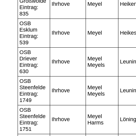
Großwolde
Ihrhove
Meyel
Heike
Eintrag:
835
OSB
Esklum
Ihrhove
Meyel
Heike
Eintrag:
539
OSB
Driever
Meyel
Ihrhove
Leuni
Eintrag:
Meyels
630
OSB
Steenfelde
Meyel
Ihrhove
Leuni
Eintrag:
Meyels
1749
OSB
Steenfelde
Meyel
Ihrhove
Lönin
Eintrag:
Harms
1751