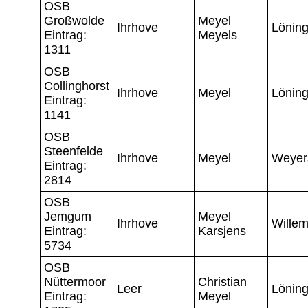
OSB
Großwolde
Meyel
Ihrhove
Lönin
Eintrag:
Meyels
1311
OSB
Collinghorst
Ihrhove
Meyel
Lönin
Eintrag:
1141
OSB
Steenfelde
Ihrhove
Meyel
Weyer
Eintrag:
2814
OSB
Jemgum
Meyel
Ihrhove
Wille
Eintrag:
Karsjens
5734
OSB
Nüttermoor
Christian
Leer
Lönin
Eintrag:
Meyel