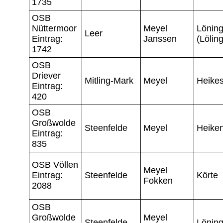
1735
OSB
Nüttermoor
Meyel
Lönin
Leer
Eintrag:
Janssen
(Löling
1742
OSB
Driever
Mitling-Mark
Meyel
Heike
Eintrag:
420
OSB
Großwolde
Steenfelde
Meyel
Heike
Eintrag:
835
OSB Völlen
Meyel
Eintrag:
Steenfelde
Körte
Fokken
2088
OSB
Großwolde
Meyel
Steenfelde
Lönin