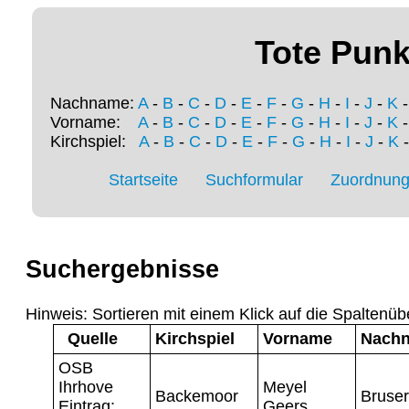
Tote Punk
Nachname:
A
-
B
-
C
-
D
-
E
-
F
-
G
-
H
-
I
-
J
-
K
Vorname:
A
-
B
-
C
-
D
-
E
-
F
-
G
-
H
-
I
-
J
-
K
Kirchspiel:
A
-
B
-
C
-
D
-
E
-
F
-
G
-
H
-
I
-
J
-
K
Startseite
Suchformular
Zuordnung 
Suchergebnisse
Hinweis: Sortieren mit einem Klick auf die Spaltenüb
Quelle
Kirchspiel
Vorname
Nach
OSB
Ihrhove
Meyel
Backemoor
Bruser
Eintrag:
Geers