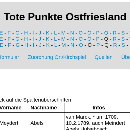
Tote Punkte Ostfriesland
E
-
F
-
G
-
H
-
I
-
J
-
K
-
L
-
M
-
N
-
O
-
Ö
-
P
-
Q
-
R
-
S
-
E
-
F
-
G
-
H
-
I
-
J
-
K
-
L
-
M
-
N
-
O
-
Ö
-
P
- Q -
R
-
S
-
E
-
F
-
G
-
H
-
I
-
J
-
K
-
L
-
M
-
N
-
O
- Ö -
P
- Q -
R
-
S
-
formular
Zuordnung Ort/Kirchspiel
Quellen
Übe
ck auf die Spaltenüberschriften
Vorname
Nachname
Infos
van Marck, * um 1709, +
Meydert
Abels
10.2.1789, auch Meindert
Abels Hulsebosch