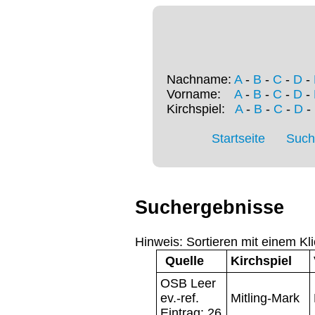
Nachname:
A
-
B
-
C
-
D
-
Vorname:
A
-
B
-
C
-
D
-
Kirchspiel:
A
-
B
-
C
-
D
-
Startseite
Such
Suchergebnisse
Hinweis: Sortieren mit einem Kli
Quelle
Kirchspiel
OSB Leer
ev.-ref.
Mitling-Mark
Eintrag: 26