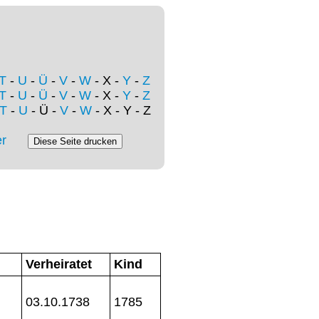
T
-
U
-
Ü
-
V
-
W
- X -
Y
-
Z
T
-
U
-
Ü
-
V
-
W
- X -
Y
-
Z
T
-
U
- Ü -
V
-
W
- X - Y - Z
r
Verheiratet
Kind
03.10.1738
1785