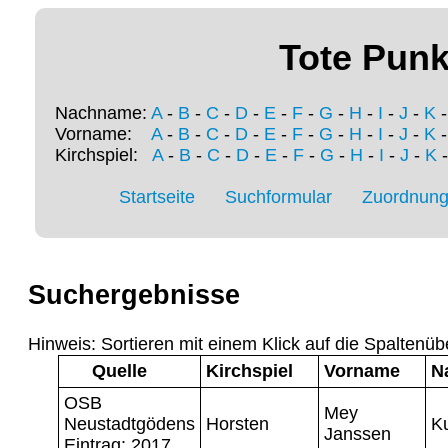
Tote Punk
Nachname:
A
-
B
-
C
-
D
-
E
-
F
-
G
-
H
-
I
-
J
-
K
Vorname:
A
-
B
-
C
-
D
-
E
-
F
-
G
-
H
-
I
-
J
-
K
Kirchspiel:
A
-
B
-
C
-
D
-
E
-
F
-
G
-
H
-
I
-
J
-
K
Startseite
Suchformular
Zuordnung 
Suchergebnisse
Hinweis: Sortieren mit einem Klick auf die Spaltenüb
Quelle
Kirchspiel
Vorname
N
OSB
Mey
Neustadtgödens
Horsten
K
Janssen
Eintrag: 2017