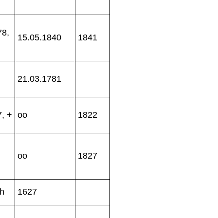
78,
15.05.1840
1841
21.03.1781
, +
oo
1822
oo
1827
ch
1627