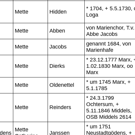
* 1704, + 5.5.1730, 
Mette
Hidden
Loga
von Marienchor, T.v.
Mette
Abben
Abbe Jacobs
genannt 1684, von
Mette
Jacobs
Marienhafe
* 23.12.1777 Marx, 
Mette
Dierks
1.02.1830 Marx, oo
Marx
* um 1745 Marx, +
Mette
Oldenettel
5.1.1785
* 24.3.1799
Ochtersum, +
Mette
Reinders
5.11.1846 Middels,
OSB Middels 2614
* um 1751
Mette
ödens
Janssen
Neustadtgödens, +