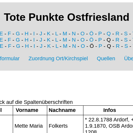
Tote Punkte Ostfriesland
E
-
F
-
G
-
H
-
I
-
J
-
K
-
L
-
M
-
N
-
O
-
Ö
-
P
-
Q
-
R
-
S
-
E
-
F
-
G
-
H
-
I
-
J
-
K
-
L
-
M
-
N
-
O
-
Ö
-
P
- Q -
R
-
S
-
E
-
F
-
G
-
H
-
I
-
J
-
K
-
L
-
M
-
N
-
O
- Ö -
P
- Q -
R
-
S
-
formular
Zuordnung Ort/Kirchspiel
Quellen
Übe
ck auf die Spaltenüberschriften
l
Vorname
Nachname
Infos
* 22.8.1788 Ardorf, 
Mette Maria
Folkerts
1.9.1870, OSB Ardo
1208