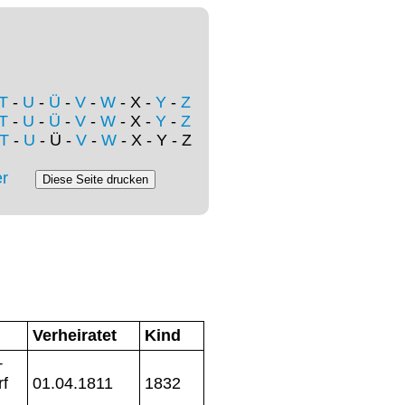
T
-
U
-
Ü
-
V
-
W
- X -
Y
-
Z
T
-
U
-
Ü
-
V
-
W
- X -
Y
-
Z
T
-
U
- Ü -
V
-
W
- X - Y - Z
r
Verheiratet
Kind
+
rf
01.04.1811
1832