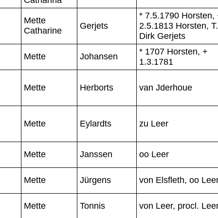
* 7.5.1790 Horsten,
Mette
Gerjets
2.5.1813 Horsten, T.
Catharine
Dirk Gerjets
* 1707 Horsten, +
Mette
Johansen
1.3.1781
Mette
Herborts
van Jderhoue
Mette
Eylardts
zu Leer
Mette
Janssen
oo Leer
Mette
Jürgens
von Elsfleth, oo Lee
Mette
Tonnis
von Leer, procl. Lee