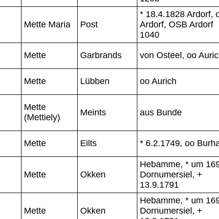
* 18.4.1828 Ardorf, 
Mette Maria
Post
Ardorf, OSB Ardorf
1040
Mette
Garbrands
von Osteel, oo Auri
Mette
Lübben
oo Aurich
Mette
Meints
aus Bunde
(Mettiely)
Mette
Eilts
* 6.2.1749, oo Burh
Hebamme, * um 16
Mette
Okken
Dornumersiel, +
13.9.1791
Hebamme, * um 16
Mette
Okken
Dornumersiel, +