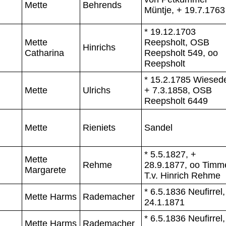
Mette
Behrends
Müntje, + 19.7.1763
* 19.12.1703
Mette
Reepsholt, OSB
Hinrichs
Catharina
Reepsholt 549, oo
Reepsholt
* 15.2.1785 Wiesed
Mette
Ulrichs
+ 7.3.1858, OSB
Reepsholt 6449
Mette
Rieniets
Sandel
* 5.5.1827, +
Mette
Rehme
28.9.1877, oo Timme
Margarete
T.v. Hinrich Rehme
* 6.5.1836 Neufirrel,
Mette Harms
Rademacher
24.1.1871
* 6.5.1836 Neufirrel,
Mette Harms
Rademacher