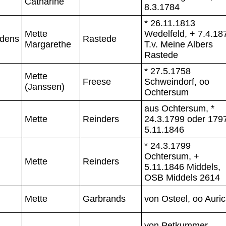
Catharine
8.3.1784
* 26.11.1813
Mette
Wedelfeld, + 7.4.18
ödens
Rastede
Margarethe
T.v. Meine Albers
Rastede
* 27.5.1758
Mette
Freese
Schweindorf, oo
(Janssen)
Ochtersum
aus Ochtersum, *
Mette
Reinders
24.3.1799 oder 1797
5.11.1846
* 24.3.1799
Ochtersum, +
Mette
Reinders
5.11.1846 Middels,
OSB Middels 2614
Mette
Garbrands
von Osteel, oo Auri
von Petkummer