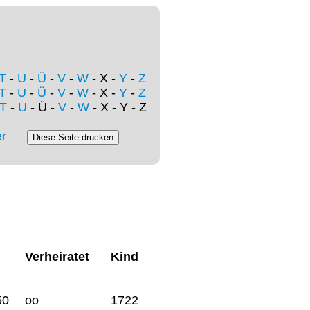
T
-
U
-
Ü
-
V
-
W
- X -
Y
-
Z
T
-
U
-
Ü
-
V
-
W
- X -
Y
-
Z
T
-
U
- Ü -
V
-
W
- X - Y - Z
r
Verheiratet
Kind
50
oo
1722