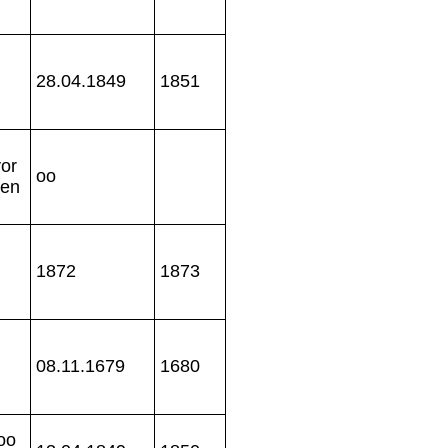
28.04.1849
1851
vor
oo
pen
1872
1873
08.11.1679
1680
 oo