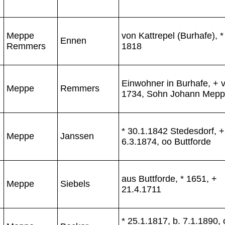
Meppe
von Kattrepel (Burhafe), *
Ennen
Remmers
1818
Einwohner in Burhafe, + 
Meppe
Remmers
1734, Sohn Johann Mep
* 30.1.1842 Stedesdorf, +
Meppe
Janssen
6.3.1874, oo Buttforde
aus Buttforde, * 1651, +
Meppe
Siebels
21.4.1711
* 25.1.1817, b. 7.1.1890,