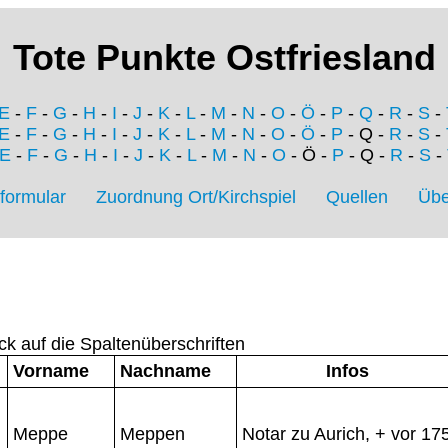
Tote Punkte Ostfriesland
E
-
F
-
G
-
H
-
I
-
J
-
K
-
L
-
M
-
N
-
O
-
Ö
-
P
-
Q
-
R
-
S
-
E
-
F
-
G
-
H
-
I
-
J
-
K
-
L
-
M
-
N
-
O
-
Ö
-
P
- Q -
R
-
S
-
E
-
F
-
G
-
H
-
I
-
J
-
K
-
L
-
M
-
N
-
O
- Ö -
P
- Q -
R
-
S
-
formular
Zuordnung Ort/Kirchspiel
Quellen
Übe
ck auf die Spaltenüberschriften
Vorname
Nachname
Infos
Meppe
Meppen
Notar zu Aurich, + vor 17