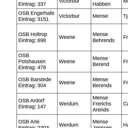
Victorbur
M
Eintrag: 337
Habben
OSB Engerhafe
Victorbur
Mense
T
Eintrag: 3151
OSB Holtrop
Mense
Weene
F
Eintrag: 698
Behrends
OSB
Mense
Potshausen
Weene
F
Berend
Eintrag: 478
OSB Barstede
Mense
Weene
F
Eintrag: 304
Berends
Mense
OSB Ardorf
Werdum
Frerichs
C
Eintrag: 147
Arends
OSB Arle
Mense
Werdum
H
Eintrag: 2303
Janssen