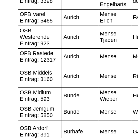
Eintrag: 3398
d
Engelbarts
OFB Varel
Mense
Aurich
F
Eintrag: 5465
Erich
OSB
Mense
Westerende
Aurich
Hi
Tjaden
Eintrag: 923
OFB Rastede
Aurich
Mense
M
Eintrag: 12317
OSB Middels
Aurich
Mense
Ri
Eintrag: 3160
OSB Midlum
Mense
Bunde
H
Eintrag: 593
Wieben
OSB Jemgum
Bunde
Mense
W
Eintrag: 5850
OSB Ardorf
Burhafe
Mense
Ga
Eintrag: 391