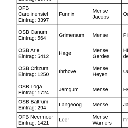
OFB
Mense
Carolinensiel
Funnix
O
Jacobs
Eintrag: 3397
OSB Canum
Grimersum
Mense
Pi
Eintrag: 564
OSB Arle
Mense
H
Hage
Eintrag: 5412
Gerdes
d
OSB Critzum
Mense
Ihrhove
U
Eintrag: 1250
Heyen
OSB Loga
Jemgum
Mense
H
Eintrag: 1724
OSB Baltrum
Langeoog
Mense
J
Eintrag: 294
OFB Neermoor
Mense
Leer
F
Eintrag: 1421
Warners