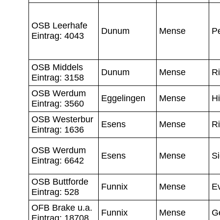
OSB Leerhafe
Dunum
Mense
P
Eintrag: 4043
OSB Middels
Dunum
Mense
Ri
Eintrag: 3158
OSB Werdum
Eggelingen
Mense
Hi
Eintrag: 3560
OSB Westerbur
Esens
Mense
Ri
Eintrag: 1636
OSB Werdum
Esens
Mense
Si
Eintrag: 6642
OSB Buttforde
Funnix
Mense
Ev
Eintrag: 528
OFB Brake u.a.
Funnix
Mense
G
Eintrag: 18708