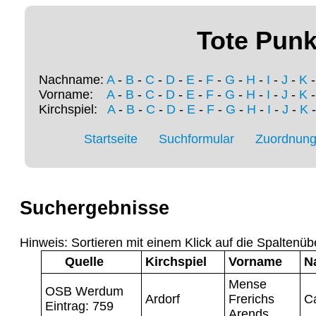
Tote Punk
Nachname:
A
-
B
-
C
-
D
-
E
-
F
-
G
-
H
-
I
-
J
-
K
Vorname:
A
-
B
-
C
-
D
-
E
-
F
-
G
-
H
-
I
-
J
-
K
Kirchspiel:
A
-
B
-
C
-
D
-
E
-
F
-
G
-
H
-
I
-
J
-
K
Startseite
Suchformular
Zuordnung 
Suchergebnisse
Hinweis: Sortieren mit einem Klick auf die Spaltenüb
Quelle
Kirchspiel
Vorname
N
Mense
OSB Werdum
Ardorf
Frerichs
C
Eintrag: 759
Arends