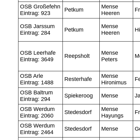
OSB Großefehn
Mense
Petkum
Fr
Eintrag: 923
Heeren
OSB Jarssum
Mense
Petkum
H
Eintrag: 284
Heeren
OSB Leerhafe
Mense
Reepsholt
M
Eintrag: 3649
Peters
OSB Arle
Mense
Resterhafe
Fe
Eintrag: 1488
Hironimus
OSB Baltrum
Spiekeroog
Mense
J
Eintrag: 294
OSB Werdum
Mense
Stedesdorf
Fr
Eintrag: 2060
Hayungs
OSB Werdum
Stedesdorf
Mense
G
Eintrag: 2464