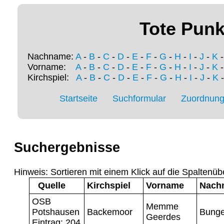
Tote Punk
Nachname:
A
-
B
-
C
-
D
-
E
-
F
-
G
-
H
-
I
-
J
-
K
Vorname:
A
-
B
-
C
-
D
-
E
-
F
-
G
-
H
-
I
-
J
-
K
Kirchspiel:
A
-
B
-
C
-
D
-
E
-
F
-
G
-
H
-
I
-
J
-
K
Startseite
Suchformular
Zuordnung 
Suchergebnisse
Hinweis: Sortieren mit einem Klick auf die Spaltenüb
Quelle
Kirchspiel
Vorname
Nach
OSB
Memme
Potshausen
Backemoor
Bunge
Geerdes
Eintrag: 204