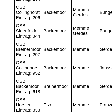
OSB
Memme
Collinghorst
Backemoor
Bunge
Gerdes
Eintrag: 206
OSB
Memme
Steenfelde
Backemoor
Bunge
Gerdes
Eintrag: 344
OSB
Breinermoor
Backemoor
Memme
Gerd
Eintrag: 297
OSB
Collinghorst
Backemoor
Memme
Janss
Eintrag: 952
OSB
Backemoor
Breinermoor
Memme
Gerd
Eintrag: 618
OSB
Horsten
Etzel
Memme
Franz
Eintrag: 833